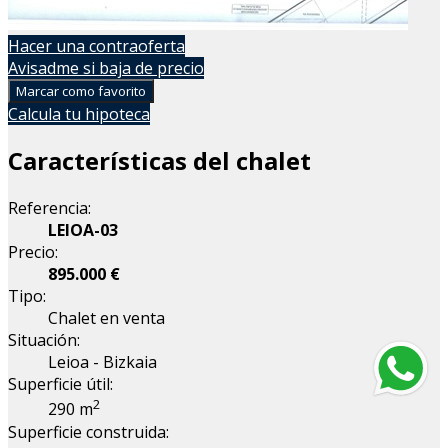
Hacer una contraoferta
Avisadme si baja de precio
Marcar como favorito
Calcula tu hipoteca
Características del chalet
Referencia:
LEIOA-03
Precio:
895.000 €
Tipo:
Chalet en venta
Situación:
Leioa - Bizkaia
Superficie útil:
2
290 m
Superficie construida: