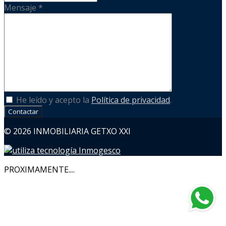
Mensaje
*
He leído y acepto la
Política de privacidad
.
Contactar
© 2026 INMOBILIARIA GETXO XXI
PROXIMAMENTE....