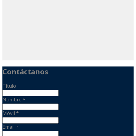
Contáctanos
Título
Nombre
*
Móvil
*
Email
*