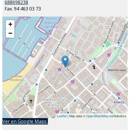
688698238
Fax. 94 463 03 73
+
−
Leaflet
| Map data ©
OpenStreetMap
contributors
Ver en Google Maps